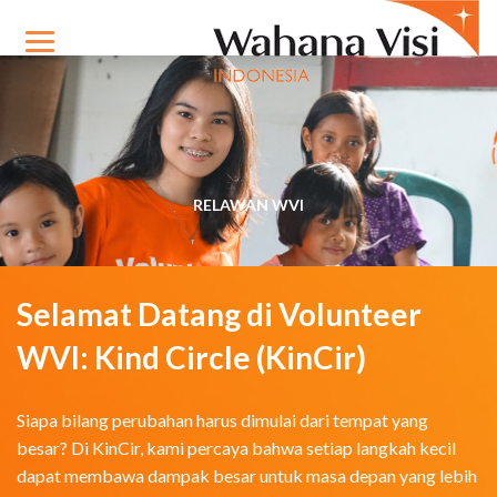
RELAWAN WVI
Selamat Datang di Volunteer
WVI: Kind Circle (KinCir)
Siapa bilang perubahan harus dimulai dari tempat yang
besar? Di KinCir, kami percaya bahwa setiap langkah kecil
dapat membawa dampak besar untuk masa depan yang lebih