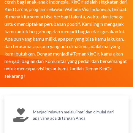
cerah bagi anak-anak Indonesia. KinCir adalah singkatan dari
Kind Circle, program relawan Wahana Visi Indonesia, tempat
di mana kita semua bisa berbagi talenta, waktu, dan tenaga
untuk menciptakan perubahan positif. Kami ingin mengajak
kamu untuk bergabung dan menjadi bagian dari gerakan ini.
Apa pun yang kamu miliki, apa pun yang bisa kamu lakukan,
dan terutama, apa pun yang ada di hatimu, adalah hal yang
kami butuhkan. Dengan menjadi #TemanKinCir, kamu akan
menjadi bagian dari komunitas yang peduli dan bersemangat
untuk mencapai visi besar kami. Jadilah Teman KinCir
sekarang !
Menjadi relawan melalui hati dan dimulai dari
apa yang ada di tangan Anda