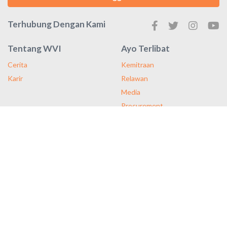
Terhubung Dengan Kami
Tentang WVI
Ayo Terlibat
Cerita
Kemitraan
Karir
Relawan
Media
Procurement
Materi
Majalah
Laporan Tahunan
Publikasi
Kami telah membantu anak-anak dan masyarakat lebih dari